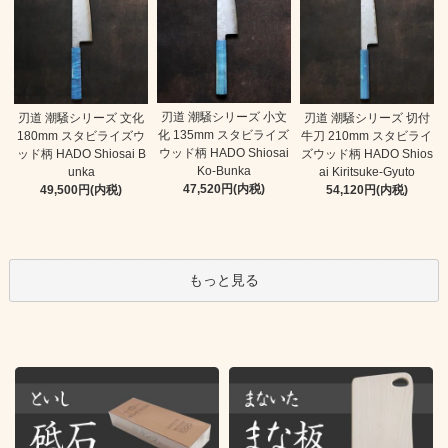
刃道 潮騒シリーズ 小文
刃道 潮騒シリーズ 文化
刃道 潮騒シリーズ 切付
化 135mm スタビライズ
180mm スタビライズウ
牛刀 210mm スタビライ
ウッド柄 HADO Shiosai
ッド柄 HADO Shiosai B
ズウッド柄 HADO Shios
Ko-Bunka
unka
ai Kiritsuke-Gyuto
47,520円(内税)
49,500円(内税)
54,120円(内税)
もっと見る