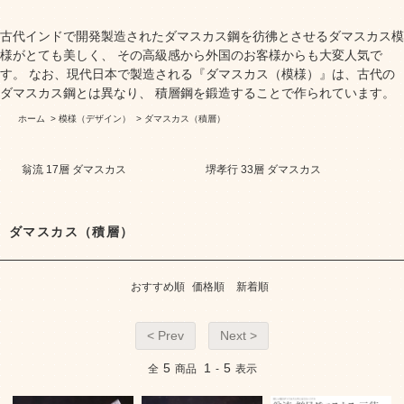
古代インドで開発製造されたダマスカス鋼を彷彿とさせるダマスカス模
様がとても美しく、 その高級感から外国のお客様からも大変人気で
す。 なお、現代日本で製造される『ダマスカス（模様）』は、古代の
ダマスカス鋼とは異なり、 積層鋼を鍛造することで作られています。
ホーム
>
模様（デザイン）
>
ダマスカス（積層）
翁流 17層 ダマスカス
堺孝行 33層 ダマスカス
ダマスカス（積層）
おすすめ順
価格順
新着順
< Prev
Next >
5
1
5
全
商品
-
表示