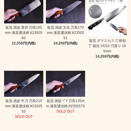
翁流 渦波 菜切 刃長165
翁流 渦波 文化 刃長170
mm 漆茶濃淡柄 #23505
mm 漆茶濃淡柄 #23505
60
61
翁流 ダマスカス 三徳包
22,550円(内税)
24,200円(内税)
丁 槌目 VG10 刃渡り 16
5mm
14,200円(内税)
翁流 渦波 牛刀 刃長210
翁流 渦波 ﾍﾟﾃ 刃長135m
mm 漆茶濃淡柄 #23505
m 漆茶濃淡柄 #2350570
63
SOLD OUT
SOLD OUT