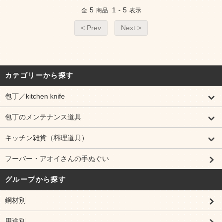
5
1
5
全
商品
-
表示
< Prev
Next >
カテゴリーから探す
包丁／kitchen knife
包丁のメンテナンス道具
キッチン雑貨（料理道具）
フーバー・アオイさんの手ぬぐい
グループから探す
鋼材別
用途別