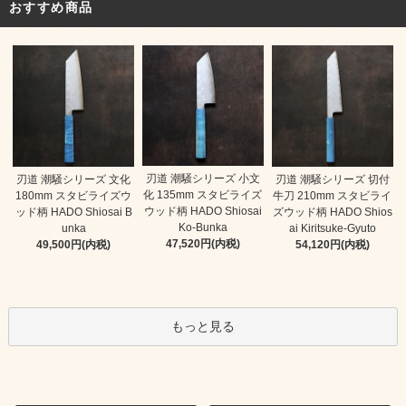
おすすめ商品
刃道 潮騒シリーズ 小文
刃道 潮騒シリーズ 文化
刃道 潮騒シリーズ 切付
化 135mm スタビライズ
180mm スタビライズウ
牛刀 210mm スタビライ
ウッド柄 HADO Shiosai
ッド柄 HADO Shiosai B
ズウッド柄 HADO Shios
Ko-Bunka
unka
ai Kiritsuke-Gyuto
47,520円(内税)
49,500円(内税)
54,120円(内税)
もっと見る