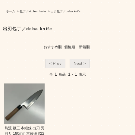
ホーム
>
包丁／kitchen knife
>
出刃包丁／deba knife
出刃包丁／deba knife
おすすめ順
価格順
新着順
< Prev
Next >
1
1
1
全
商品
-
表示
翁流 銀三 本鍛錬 出刃 刃
渡り 180mm 本霞研 #22