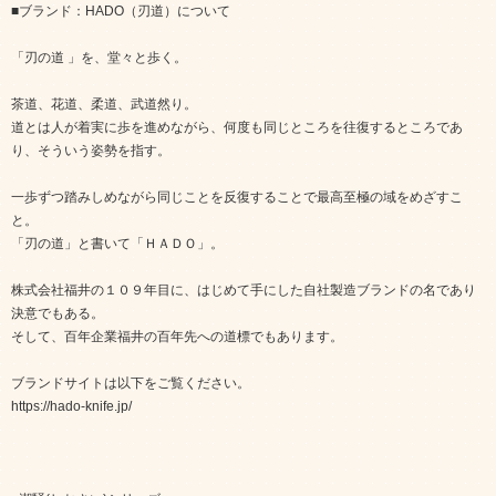
■ブランド：HADO（刃道）について
「刃の道 」を、堂々と歩く。
茶道、花道、柔道、武道然り。
道とは人が着実に歩を進めながら、何度も同じところを往復するところであ
り、そういう姿勢を指す。
一歩ずつ踏みしめながら同じことを反復することで最高至極の域をめざすこ
と。
「刃の道」と書いて「ＨＡＤＯ」。
株式会社福井の１０９年目に、はじめて手にした自社製造ブランドの名であり
決意でもある。
そして、百年企業福井の百年先への道標でもあります。
ブランドサイトは以下をご覧ください。
https://hado-knife.jp/