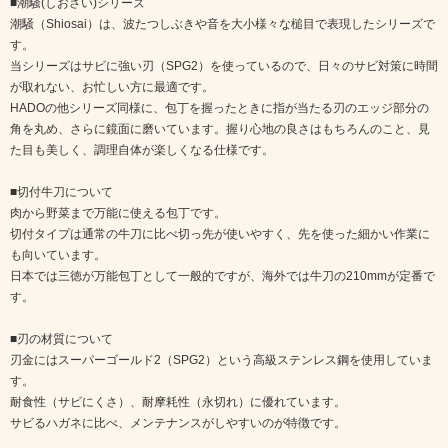
■潮騒(しおさい)シリーズ
潮騒（Shiosai）は、波たつしぶきや音を大小様々な槌目で表現したシリーズで
す。
当シリーズはサビに強い刃（SPG2）を使っているので、日々のサビ対策に時間
が取れない、お忙しい方に最適です。
HADOの他シリーズ同様に、包丁を握ったときに指が当たる刃のエッジ部分の
角を丸め、さらに鏡面に磨いています。握り心地の良さはもちろんのこと、見
た目も美しく、調理自体が楽しくなる仕様です。
■切付牛刀について
肉から野菜まで万能に使える包丁です。
切付タイプは通常の牛刀に比べ切っ先が使いやすく、先を使った細かい作業に
も向いています。
日本では三徳が万能包丁として一般的ですが、海外では牛刀の210mmが定番で
す。
■刃の材質について
刃金にはスーパーゴールド2（SPG2）という高級ステンレス鋼を使用していま
す。
耐食性（サビにくさ）、耐摩耗性（永切れ）に優れています。
サビるハガネに比べ、メンテナンスがしやすいのが特徴です。