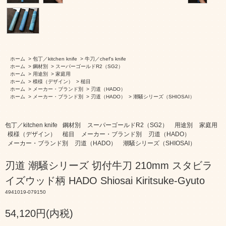
ホーム
>
包丁／kitchen knife
>
牛刀／chef's knife
ホーム
>
鋼材別
>
スーパーゴールドR2（SG2）
ホーム
>
用途別
>
家庭用
ホーム
>
模様（デザイン）
>
槌目
ホーム
>
メーカー・ブランド別
>
刃道（HADO）
ホーム
>
メーカー・ブランド別
>
刃道（HADO）
>
潮騒シリーズ（SHIOSAI）
包丁／kitchen knife
鋼材別
スーパーゴールドR2（SG2）
用途別
家庭用
模様（デザイン）
槌目
メーカー・ブランド別
刃道（HADO）
メーカー・ブランド別
刃道（HADO）
潮騒シリーズ（SHIOSAI）
刃道 潮騒シリーズ 切付牛刀 210mm スタビラ
イズウッド柄 HADO Shiosai Kiritsuke-Gyuto
4941019-079150
54,120円(内税)