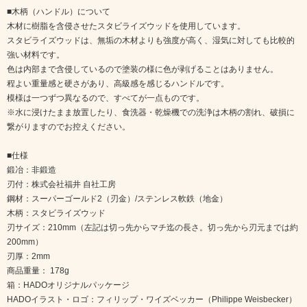
■木柄（ハンドル）について
木材に樹脂を含侵させたスタビライズウッドを使用しています。
スタビライズウッドは、無垢の木材よりも強度が高く、湿気に対しても比較的
強い材料です。
色は内部まで含侵しているので塗装の様に色が剥げることはありません。
程よい重量感と硬さがあり、高級感を感じるハンドルです。
模様は一つずつ異なるので、すべてが一点ものです。
※水に浸けたまま放置したり、食洗器・乾燥機での洗浄は木柄の割れ、破損に
繋がりますのでお控えください。
■仕様
鍛冶：非鍛造
刃付：株式会社福井 自社工房
鋼材：スーパーゴールド2（刃金）/ステンレス軟鉄（地金）
木柄：スタビライズウッド
刃サイズ：210mm（左記は切っ先からマチ迄の長さ。切っ先から刃元までは約
200mm）
刃厚：2mm
商品重量： 178g
箱：HADOオリジナルパッケージ
HADOイラスト・ロゴ：フィリップ・ワイズベッカー（Philippe Weisbecker）