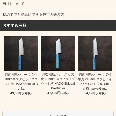
当社について
初めてでも簡単にできる包丁の研ぎ方
おすすめ商品
刃道 潮騒シリーズ 小文
刃道 潮騒シリーズ 文化
刃道 潮騒シリーズ 切付
化 135mm スタビライズ
180mm スタビライズウ
牛刀 210mm スタビライ
ウッド柄 HADO Shiosai
ッド柄 HADO Shiosai B
ズウッド柄 HADO Shios
Ko-Bunka
unka
ai Kiritsuke-Gyuto
47,520円(内税)
49,500円(内税)
54,120円(内税)