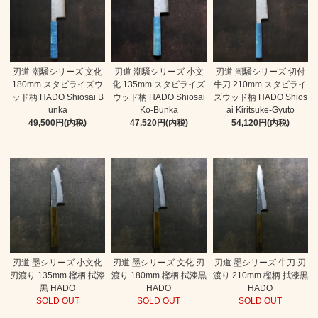
刃道 潮騒シリーズ 文化
刃道 潮騒シリーズ 小文
刃道 潮騒シリーズ 切付
180mm スタビライズウ
化 135mm スタビライズ
牛刀 210mm スタビライ
ッド柄 HADO Shiosai B
ウッド柄 HADO Shiosai
ズウッド柄 HADO Shios
unka
Ko-Bunka
ai Kiritsuke-Gyuto
49,500円(内税)
47,520円(内税)
54,120円(内税)
刃道 墨シリーズ 小文化
刃道 墨シリーズ 文化 刃
刃道 墨シリーズ 牛刀 刃
刃渡り 135mm 樫柄 拭漆
渡り 180mm 樫柄 拭漆黒
渡り 210mm 樫柄 拭漆黒
黒 HADO
HADO
HADO
SOLD OUT
SOLD OUT
SOLD OUT