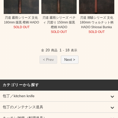
刃道 霧雨シリーズ 文化
刃道 霧雨シリーズ ペテ
刃道 潮騒シリーズ 文化
180mm 煤黒 樫柄 HADO
ィ 刃渡り 150mm 煤黒
180mm ウォルナット柄
SOLD OUT
樫柄 HADO
HADO Shiosai Bunka
SOLD OUT
SOLD OUT
20
1
18
全
商品
-
表示
< Prev
Next >
カテゴリーから探す
包丁／kitchen knife
包丁のメンテナンス道具