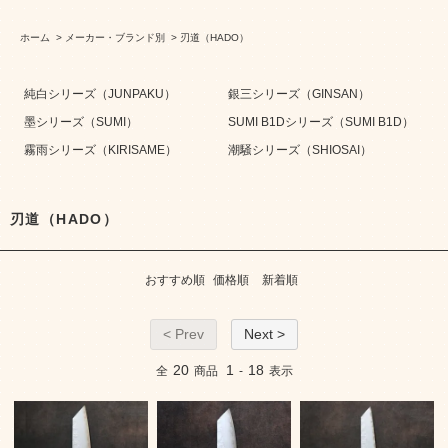
ホーム
>
メーカー・ブランド別
>
刃道（HADO）
純白シリーズ（JUNPAKU）
銀三シリーズ（GINSAN）
墨シリーズ（SUMI）
SUMI B1Dシリーズ（SUMI B1D）
霧雨シリーズ（KIRISAME）
潮騒シリーズ（SHIOSAI）
刃道（HADO）
おすすめ順
価格順
新着順
< Prev
Next >
20
1
18
全
商品
-
表示