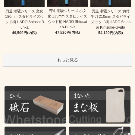
刃道 潮騒シリーズ 小文
刃道 潮騒シリーズ 文化
刃道 潮騒シリーズ 切付
化 135mm スタビライズ
180mm スタビライズウ
牛刀 210mm スタビライ
ウッド柄 HADO Shiosai
ッド柄 HADO Shiosai B
ズウッド柄 HADO Shios
Ko-Bunka
unka
ai Kiritsuke-Gyuto
47,520円(内税)
49,500円(内税)
54,120円(内税)
もっと見る