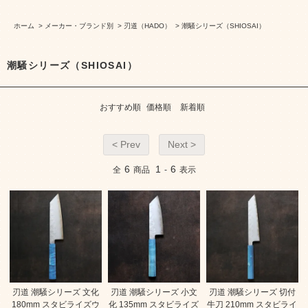
ホーム
>
メーカー・ブランド別
>
刃道（HADO）
>
潮騒シリーズ（SHIOSAI）
潮騒シリーズ（SHIOSAI）
おすすめ順
価格順
新着順
< Prev
Next >
6
1
6
全
商品
-
表示
刃道 潮騒シリーズ 文化
刃道 潮騒シリーズ 小文
刃道 潮騒シリーズ 切付
180mm スタビライズウ
化 135mm スタビライズ
牛刀 210mm スタビライ