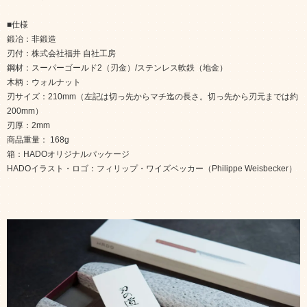
■仕様
鍛冶：非鍛造
刃付：株式会社福井 自社工房
鋼材：スーパーゴールド2（刃金）/ステンレス軟鉄（地金）
木柄：ウォルナット
刃サイズ：210mm（左記は切っ先からマチ迄の長さ。切っ先から刃元までは約
200mm）
刃厚：2mm
商品重量： 168g
箱：HADOオリジナルパッケージ
HADOイラスト・ロゴ：フィリップ・ワイズベッカー（Philippe Weisbecker）