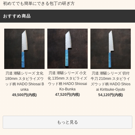
初めてでも簡単にできる包丁の研ぎ方
おすすめ商品
刃道 潮騒シリーズ 小文
刃道 潮騒シリーズ 文化
刃道 潮騒シリーズ 切付
化 135mm スタビライズ
180mm スタビライズウ
牛刀 210mm スタビライ
ウッド柄 HADO Shiosai
ッド柄 HADO Shiosai B
ズウッド柄 HADO Shios
Ko-Bunka
unka
ai Kiritsuke-Gyuto
47,520円(内税)
49,500円(内税)
54,120円(内税)
もっと見る