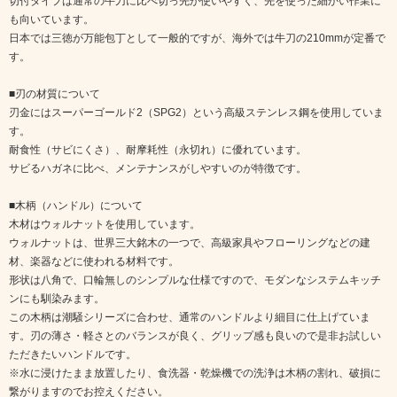
切付タイプは通常の牛刀に比べ切っ先が使いやすく、先を使った細かい作業に
も向いています。
日本では三徳が万能包丁として一般的ですが、海外では牛刀の210mmが定番で
す。
■刃の材質について
刃金にはスーパーゴールド2（SPG2）という高級ステンレス鋼を使用していま
す。
耐食性（サビにくさ）、耐摩耗性（永切れ）に優れています。
サビるハガネに比べ、メンテナンスがしやすいのが特徴です。
■木柄（ハンドル）について
木材はウォルナットを使用しています。
ウォルナットは、世界三大銘木の一つで、高級家具やフローリングなどの建
材、楽器などに使われる材料です。
形状は八角で、口輪無しのシンプルな仕様ですので、モダンなシステムキッチ
ンにも馴染みます。
この木柄は潮騒シリーズに合わせ、通常のハンドルより細目に仕上げていま
す。刃の薄さ・軽さとのバランスが良く、グリップ感も良いので是非お試しい
ただきたいハンドルです。
※水に浸けたまま放置したり、食洗器・乾燥機での洗浄は木柄の割れ、破損に
繋がりますのでお控えください。