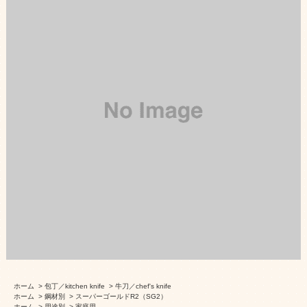
ホーム
>
包丁／kitchen knife
>
牛刀／chef's knife
ホーム
>
鋼材別
>
スーパーゴールドR2（SG2）
ホーム
>
用途別
>
家庭用