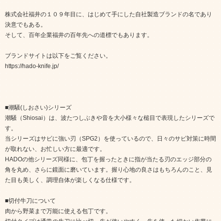
株式会社福井の１０９年目に、はじめて手にした自社製造ブランドの名であり
決意でもある。
そして、百年企業福井の百年先への道標でもあります。
ブランドサイトは以下をご覧ください。
https://hado-knife.jp/
■潮騒(しおさい)シリーズ
潮騒（Shiosai）は、波たつしぶきや音を大小様々な槌目で表現したシリーズで
す。
当シリーズはサビに強い刃（SPG2）を使っているので、日々のサビ対策に時間
が取れない、お忙しい方に最適です。
HADOの他シリーズ同様に、包丁を握ったときに指が当たる刃のエッジ部分の
角を丸め、さらに鏡面に磨いています。握り心地の良さはもちろんのこと、見
た目も美しく、調理自体が楽しくなる仕様です。
■切付牛刀について
肉から野菜まで万能に使える包丁です。