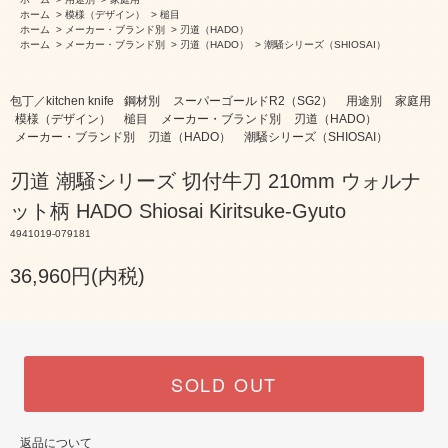
ホーム
>
模様（デザイン）
>
槌目
ホーム
>
メーカー・ブランド別
>
刃道（HADO）
ホーム
>
メーカー・ブランド別
>
刃道（HADO）
>
潮騒シリーズ（SHIOSAI）
包丁／kitchen knife
鋼材別
スーパーゴールドR2（SG2）
用途別
家庭用
模様（デザイン）
槌目
メーカー・ブランド別
刃道（HADO）
メーカー・ブランド別
刃道（HADO）
潮騒シリーズ（SHIOSAI）
刃道 潮騒シリーズ 切付牛刀 210mm ウォルナ
ット柄 HADO Shiosai Kiritsuke-Gyuto
4941019-079181
36,960円(内税)
SOLD OUT
返品について