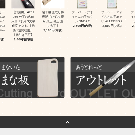
リー
【打刻機】#241
包丁用 歪取り棒
フーバー・アオ
フーバー・アオ
フ
210
056 包丁お名前
樫製【ひずみ 歪
イさんの手ぬぐ
イさんの手ぬぐ
イ
ライ
入れ 1丁分 3文字
み 矯正 修正 直
い ONDA 2
い ALLEGRO 2
AD
程度 名入れ 【納
し 包丁】
2,500円(内税)
2,500円(内税)
2
itsu
期1週間程度】
9,100円(内税)
【代引き不可】
内税)
1,400円(内税)