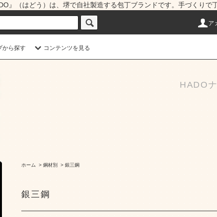
『HADO』（はどう）は、堺で自社製造する包丁ブランドです。手づくり
ア
プから探す
コンテンツを見る
HADO
ホーム
>
鋼材別
>
銀三鋼
銀三鋼