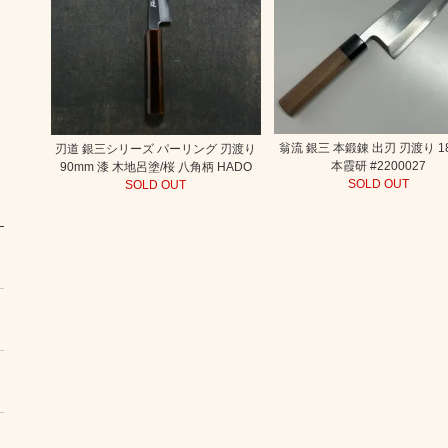
翁流 銀三 本鍛錬 出刃 刃渡り 1
刃道 銀三シリーズ パーリング 刃渡り
本霞研 #2200027
90mm 漆 木地呂塗/桜 八角柄 HADO
SOLD OUT
SOLD OUT