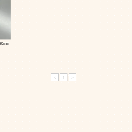
80mm
<
1
>