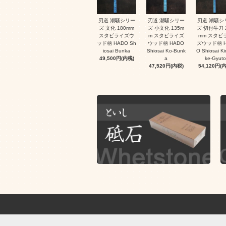
刃道 潮騒シリー
刃道 潮騒シリー
刃道 潮騒シ
ズ 文化 180mm
ズ 小文化 135m
ズ 切付牛刀 
スタビライズウ
m スタビライズ
mm スタビ
ッド柄 HADO Sh
ウッド柄 HADO
ズウッド柄 H
iosai Bunka
Shiosai Ko-Bunk
O Shiosai Kir
49,500円(内税)
a
ke-Gyuto
47,520円(内税)
54,120円(