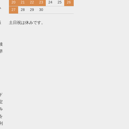
20
21
22
23
24
25
26
い
27
28
29
30
振
土日祝は休みです。
後
早
ド
定
み
を
利