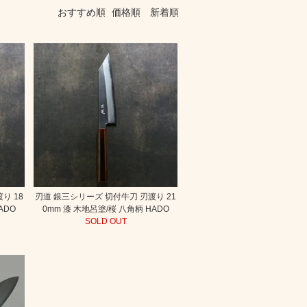
おすすめ順
価格順
新着順
り 18
刃道 銀三シリーズ 切付牛刀 刃渡り 21
ADO
0mm 漆 木地呂塗/桜 八角柄 HADO
SOLD OUT