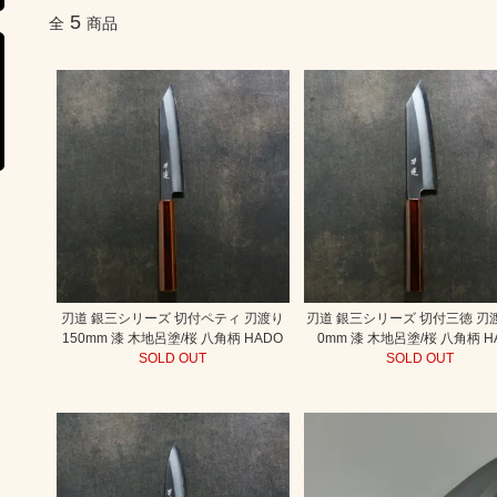
5
全
商品
刃道 銀三シリーズ 切付ペティ 刃渡り
刃道 銀三シリーズ 切付三徳 刃渡
150mm 漆 木地呂塗/桜 八角柄 HADO
0mm 漆 木地呂塗/桜 八角柄 H
SOLD OUT
SOLD OUT