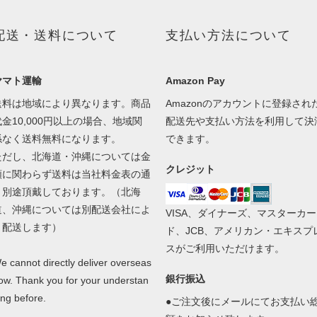
配送・送料について
支払い方法について
ヤマト運輸
Amazon Pay
送料は地域により異なります。商品
Amazonのアカウントに登録され
代金10,000円以上の場合、地域関
配送先や支払い方法を利用して決
係なく送料無料になります。
できます。
ただし、北海道・沖縄については金
クレジット
額に関わらず送料は当社料金表の通
り別途頂戴しております。（北海
道、沖縄については別配送会社によ
VISA、ダイナーズ、マスターカー
り配送します）
ド、JCB、アメリカン・エキスプ
スがご利用いただけます。
e cannot directly deliver overseas
銀行振込
ow. Thank you for your understan
ing before.
●ご注文後にメールにてお支払い