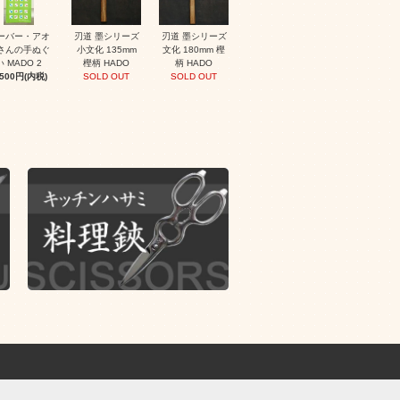
ーバー・アオ
刃道 墨シリーズ
刃道 墨シリーズ
さんの手ぬぐ
小文化 135mm
文化 180mm 樫
い MADO 2
樫柄 HADO
柄 HADO
,500円(内税)
SOLD OUT
SOLD OUT