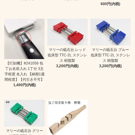
600円(内税)
マリーの砥石台 レッド
マリーの砥石台 ブルー
低床型 TTC-2L ステンレ
低床型 TTC-2L ステンレ
ス 樹脂製
ス 樹脂製
【打刻機】#241056 包
3,200円(内税)
3,200円(内税)
丁お名前入れ 1丁分 3文
字程度 名入れ 【納期1週
間程度】【代引き不可】
1,400円(内税)
マリーの砥石台 グリー