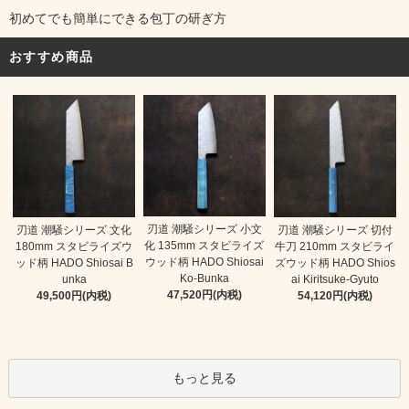
初めてでも簡単にできる包丁の研ぎ方
おすすめ商品
刃道 潮騒シリーズ 小文
刃道 潮騒シリーズ 文化
刃道 潮騒シリーズ 切付
化 135mm スタビライズ
180mm スタビライズウ
牛刀 210mm スタビライ
ウッド柄 HADO Shiosai
ッド柄 HADO Shiosai B
ズウッド柄 HADO Shios
Ko-Bunka
unka
ai Kiritsuke-Gyuto
47,520円(内税)
49,500円(内税)
54,120円(内税)
もっと見る