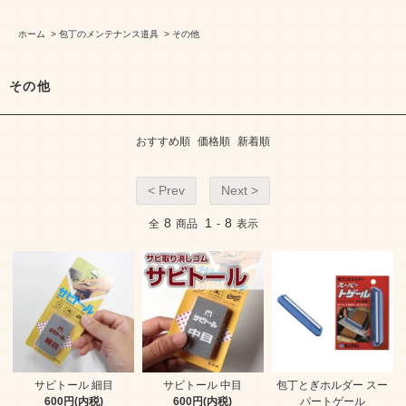
ホーム
>
包丁のメンテナンス道具
>
その他
その他
おすすめ順
価格順
新着順
< Prev
Next >
8
1
8
全
商品
-
表示
サビトール 細目
サビトール 中目
包丁とぎホルダー スー
600円(内税)
600円(内税)
パートゲール