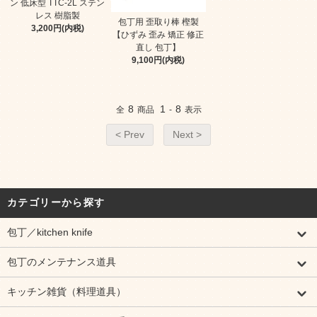
ン 低床型 TTC-2L ステン
レス 樹脂製
包丁用 歪取り棒 樫製
3,200円(内税)
【ひずみ 歪み 矯正 修正
直し 包丁】
9,100円(内税)
8
1
8
全
商品
-
表示
< Prev
Next >
カテゴリーから探す
包丁／kitchen knife
包丁のメンテナンス道具
キッチン雑貨（料理道具）