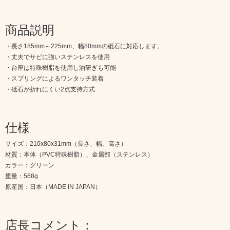
商品説明
・長さ185mm～225mm、幅80mmの砥石に対応します。
・丈夫でサビに強いステンレスを使用
・台座は特殊樹脂を使用し油研ぎも可能
・スプリングによるワンタッチ装着
・砥石が折れにくい2点支持方式
仕様
サイズ：210x80x31mm（長さ、幅、高さ）
材質：本体（PVC特殊樹脂）、金属部（ステンレス）
カラー：グリーン
重量：568g
原産国：日本（MADE IN JAPAN）
店長コメント：