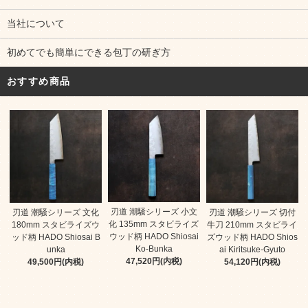
当社について
初めてでも簡単にできる包丁の研ぎ方
おすすめ商品
刃道 潮騒シリーズ 小文
刃道 潮騒シリーズ 文化
刃道 潮騒シリーズ 切付
化 135mm スタビライズ
180mm スタビライズウ
牛刀 210mm スタビライ
ウッド柄 HADO Shiosai
ッド柄 HADO Shiosai B
ズウッド柄 HADO Shios
Ko-Bunka
unka
ai Kiritsuke-Gyuto
47,520円(内税)
49,500円(内税)
54,120円(内税)