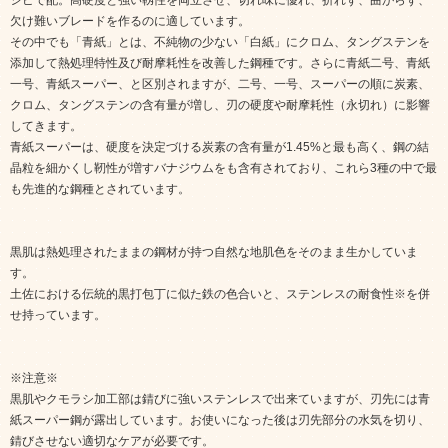
欠け難いブレードを作るのに適しています。
その中でも「青紙」とは、不純物の少ない「白紙」にクロム、タングステンを
添加して熱処理特性及び耐摩耗性を改善した鋼種です。さらに青紙二号、青紙
一号、青紙スーパー、と区別されますが、二号、一号、スーパーの順に炭素、
クロム、タングステンの含有量が増し、刃の硬度や耐摩耗性（永切れ）に影響
してきます。
青紙スーパーは、硬度を決定づける炭素の含有量が1.45%と最も高く、鋼の結
晶粒を細かくし靭性が増すバナジウムをも含有されており、これら3種の中で最
も先進的な鋼種とされています。
黒肌は熱処理されたままの鋼材が持つ自然な地肌色をそのまま生かしていま
す。
土佐における伝統的黒打包丁に似た鉄の色合いと、ステンレスの耐食性​※を併
せ持っています。
※注意※
黒肌やクモラシ加工部は錆びに強いステンレスで出来ていますが、刃先には青
紙スーパー鋼が露出しています。お使いになった後は刃先部分の水気を切り、
錆びさせない適切なケアが必要です。