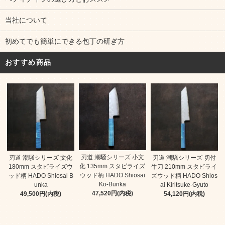
当社について
初めてでも簡単にできる包丁の研ぎ方
おすすめ商品
刃道 潮騒シリーズ 小文
刃道 潮騒シリーズ 文化
刃道 潮騒シリーズ 切付
化 135mm スタビライズ
180mm スタビライズウ
牛刀 210mm スタビライ
ウッド柄 HADO Shiosai
ッド柄 HADO Shiosai B
ズウッド柄 HADO Shios
Ko-Bunka
unka
ai Kiritsuke-Gyuto
47,520円(内税)
49,500円(内税)
54,120円(内税)