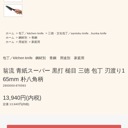
ホーム
>
包丁／kitchen knife
>
三徳・文化包丁／santoku knife , bunka knife
ホーム
>
鋼材別
>
青鋼
ホーム
>
用途別
>
家庭用
包丁／kitchen knife
鋼材別
青鋼
用途別
家庭用
翁流 青紙スーパー 黒打 槌目 三徳 包丁 刃渡り1
65mm 朴八角柄
2900000-876583
13,940円(内税)
定価 13,940円(内税)