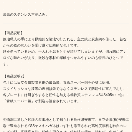
漆黒のステンレス本割込み。
【商品説明】
鍛冶職人の手により原始的な製法で打たれる、主に鉄と炭素鋼を使った、昔な
がらの鉄の味わいを受け継ぐ伝統的な包丁です。
鉄を使っているため、手入れを怠ると刃が錆びてしまいますが、切れ味にアナ
ログな味わいがあり、微妙な素材の感触をつかみやすいのも特長のひとつで
す。
【商品説明2】
包丁には日立金属製炭素鋼の最高峰、青紙スーパー鋼を心材に採用。
スタイリッシュな漆黒の表層は鉄ではなくステンレスで防錆性に富んでおり、
各ブレードには研ぎやすさと靭性を与える極軟質ステンレスSUS405の中心に
「青紙スーパー鋼」が割込み複合されています。
刃物鋼に適した砂鉄の産出地として知られる島根県安来市、日立金属(株)安来工
場で製造されるYSSヤスキハガネはいずれも厳選された高純度原料を独自のレ
シピで配。高硬度と強い靱性を両立させ、切れ味に優れ、折れず、曲がらず、