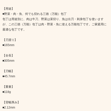
【用途】
■野菜・肉・魚、何でも切れる三徳（万能）包丁
包丁は用途別に、肉は牛刀、野菜は菜切り、魚は出刃・刺身包丁を使います
が、この三徳（万能）包丁は肉・野菜・魚に使える万能包丁です。ご家庭用に
最適な包丁です。
【刃渡り】
■165mm
【全長】
■305mm
【刃幅】
■45.7mm
【重量】
■118g
【背幅厚み】
■2.12mm