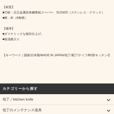
【材質】
■刃材：日立金属安来鋼青紙スーパー、SUS405（ステンレス・クラッド）
■柄：朴（8角柄）
【備考】
■ダイナミックな槌目仕上げ。
■翁流銘入り
【キーワード｜国産/日本製/MADE IN JAPAN/包丁/庖丁/ナイフ/料理/キッチン/】
カテゴリーから探す
包丁／kitchen knife
包丁のメンテナンス道具