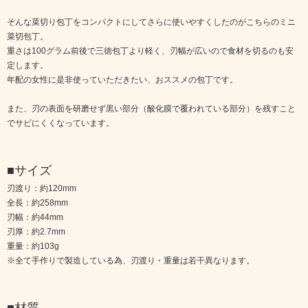
そんな菜切り包丁をコンパクトにしてさらに使いやすくしたのがこちらのミニ
菜切包丁。
重さは100グラム前後で三徳包丁より軽く、刃幅が広いので食材を切るのも安
定します。
年配の女性に是非使っていただきたい、おススメの包丁です。
また、刃の表面を研磨せず黒い部分（酸化膜で覆われている部分）を残すこと
でサビにくくなっています。
■サイズ
刃渡り：約120mm
全長：約258mm
刃幅：約44mm
刃厚：約2.7mm
重量：約103g
※全て手作りで製造している為、刃渡り・重量は若干異なります。