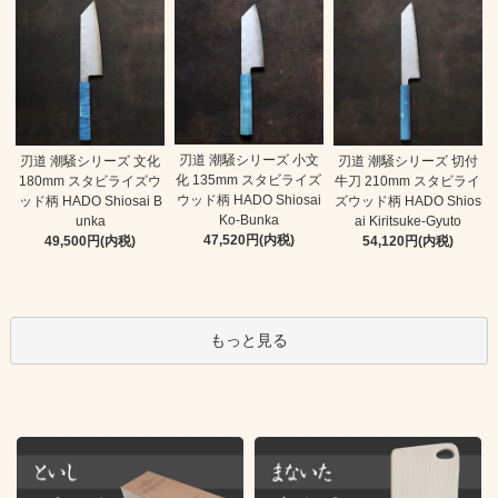
刃道 潮騒シリーズ 小文
刃道 潮騒シリーズ 文化
刃道 潮騒シリーズ 切付
化 135mm スタビライズ
180mm スタビライズウ
牛刀 210mm スタビライ
ウッド柄 HADO Shiosai
ッド柄 HADO Shiosai B
ズウッド柄 HADO Shios
Ko-Bunka
unka
ai Kiritsuke-Gyuto
47,520円(内税)
49,500円(内税)
54,120円(内税)
もっと見る