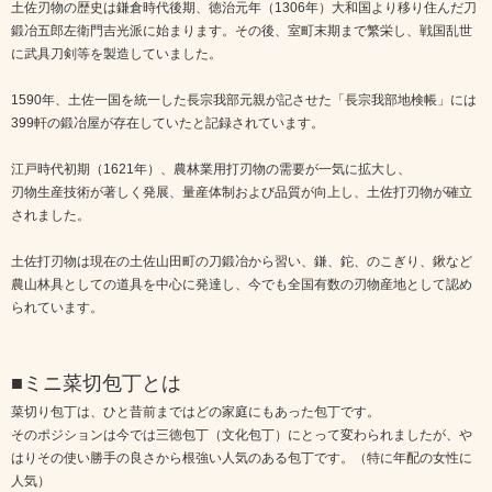
土佐刃物の歴史は鎌倉時代後期、徳治元年（1306年）大和国より移り住んだ刀
鍛冶五郎左衛門吉光派に始まります。その後、室町末期まで繁栄し、戦国乱世
に武具刀剣等を製造していました。
1590年、土佐一国を統一した長宗我部元親が記させた「長宗我部地検帳」には
399軒の鍛冶屋が存在していたと記録されています。
江戸時代初期（1621年）、農林業用打刃物の需要が一気に拡大し、
刃物生産技術が著しく発展、量産体制および品質が向上し、土佐打刃物が確立
されました。
土佐打刃物は現在の土佐山田町の刀鍛冶から習い、鎌、鉈、のこぎり、鍬など
農山林具としての道具を中心に発達し、今でも全国有数の刃物産地として認め
られています。
■ミニ菜切包丁とは
菜切り包丁は、ひと昔前まではどの家庭にもあった包丁です。
そのポジションは今では三徳包丁（文化包丁）にとって変わられましたが、や
はりその使い勝手の良さから根強い人気のある包丁です。（特に年配の女性に
人気）