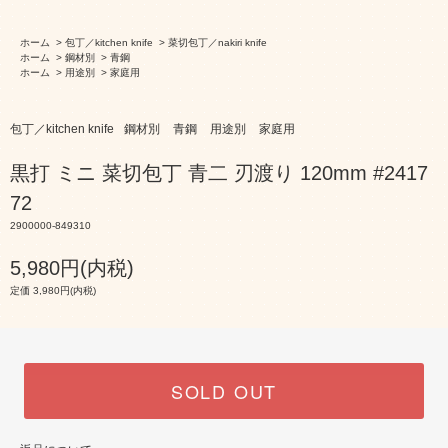
ホーム
>
包丁／kitchen knife
>
菜切包丁／nakiri knife
ホーム
>
鋼材別
>
青鋼
ホーム
>
用途別
>
家庭用
包丁／kitchen knife
鋼材別
青鋼
用途別
家庭用
黒打 ミニ 菜切包丁 青二 刃渡り 120mm #2417
72
2900000-849310
5,980円(内税)
定価 3,980円(内税)
SOLD OUT