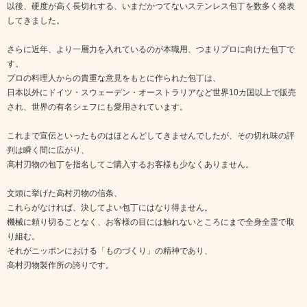
以後、硬度が高く長切れする、いまだかつてないステンレス包丁を数多く発表
してきました。
さらに近年、より一層力を入れているのが本職用、つまりプロに向けた包丁で
す。
プロの料理人からの貴重な意見をもとに作られた包丁は、
日本以外にドイツ・スウェーデン・オーストラリアなど世界10カ国以上で販売
され、世界の有名シェフにも愛用されています。
これまで宣伝といったものはほとんどしてきませんでしたが、その切れ味の評
判は瞬く間に広がり、
高村刃物の包丁を指名してご購入するお客様も少なくありません。
文頭に挙げた高村刃物の信条、
これらがなければ、決してよい包丁にはなり得ません。
機械に頼り切ることなく、お客様の目には触れないところにまで全身全霊で取
り組む。
それがニッポンにおける「ものづくり」の精神であり、
高村刃物製作所の誇りです。