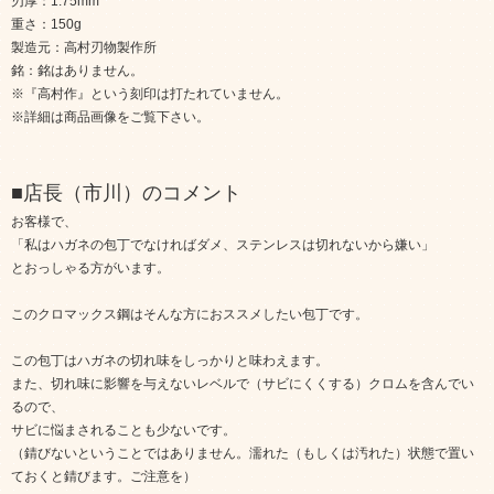
刃厚：1.75mm
重さ：150g
製造元：高村刃物製作所
銘：銘はありません。
※『高村作』という刻印は打たれていません。
※詳細は商品画像をご覧下さい。
■店長（市川）のコメント
お客様で、
「私はハガネの包丁でなければダメ、ステンレスは切れないから嫌い」
とおっしゃる方がいます。
このクロマックス鋼はそんな方におススメしたい包丁です。
この包丁はハガネの切れ味をしっかりと味わえます。
また、切れ味に影響を与えないレベルで（サビにくくする）クロムを含んでい
るので、
サビに悩まされることも少ないです。
（錆びないということではありません。濡れた（もしくは汚れた）状態で置い
ておくと錆びます。ご注意を）