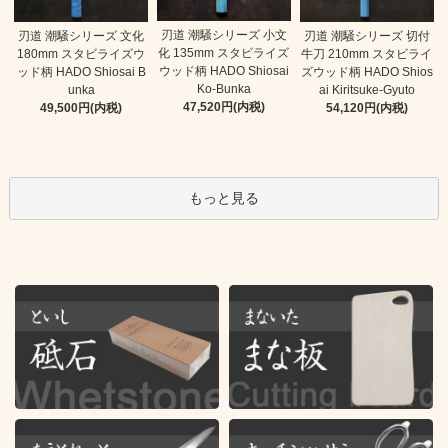
刃道 潮騒シリーズ 小文
刃道 潮騒シリーズ 文化
刃道 潮騒シリーズ 切付
化 135mm スタビライズ
180mm スタビライズウ
牛刀 210mm スタビライ
ウッド柄 HADO Shiosai
ッド柄 HADO Shiosai B
ズウッド柄 HADO Shios
Ko-Bunka
unka
ai Kiritsuke-Gyuto
47,520円(内税)
49,500円(内税)
54,120円(内税)
もっと見る