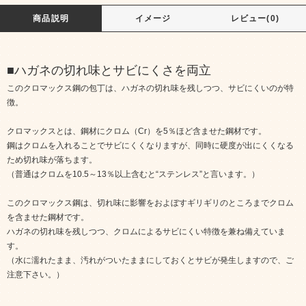
商品説明
イメージ
レビュー(0)
■ハガネの切れ味とサビにくさを両立
このクロマックス鋼の包丁は、ハガネの切れ味を残しつつ、サビにくいのが特
徴。
クロマックスとは、鋼材にクロム（Cr）を5％ほど含ませた鋼材です。
鋼はクロムを入れることでサビにくくなりますが、同時に硬度が出にくくなる
ため切れ味が落ちます。
（普通はクロムを10.5～13％以上含むと“ステンレス”と言います。）
このクロマックス鋼は、切れ味に影響をおよぼすギリギリのところまでクロム
を含ませた鋼材です。
ハガネの切れ味を残しつつ、クロムによるサビにくい特徴を兼ね備えていま
す。
（水に濡れたまま、汚れがついたままにしておくとサビが発生しますので、ご
注意下さい。）