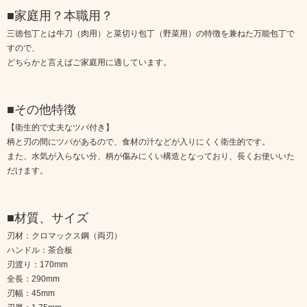
■家庭用？本職用？
三徳包丁とは牛刀（肉用）と菜切り包丁（野菜用）の特徴を兼ねた万能包丁で
すので、
どちらかと言えばご家庭用に適しています。
■その他特徴
【衛生的で丈夫なツバ付き】
柄と刃の間にツバがあるので、食材の汁などが入りにくく衛生的です。
また、水気が入らない分、柄が傷みにくい構造となっており、長くお使いいた
だけます。
■材質、サイズ
刃材：クロマックス鋼（両刃）
ハンドル：茶合板
刃渡り：170mm
全長：290mm
刃幅：45mm