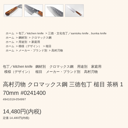
ホーム
>
包丁／kitchen knife
>
三徳・文化包丁／santoku knife , bunka knife
ホーム
>
鋼材別
>
クロマックス鋼
ホーム
>
用途別
>
家庭用
ホーム
>
模様（デザイン）
>
槌目
ホーム
>
メーカー・ブランド別
>
高村刃物
包丁／kitchen knife
鋼材別
クロマックス鋼
用途別
家庭用
模様（デザイン）
槌目
メーカー・ブランド別
高村刃物
高村刃物 クロマックス鋼 三徳包丁 槌目 茶柄 1
70mm #0241400
4941019-054997
14,480円(内税)
定価 14,480円(内税)