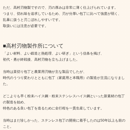
ただ、高村刃物製ですので、刃の厚みは非常に薄く仕上げられています。
つまり、切れ味を追求しているため、刃が分厚い包丁に比べて強度が弱く、
乱暴に扱うと刃こぼれしやすいです。
取扱いには注意が必要です。
■高村刃物製作所について
「よい材料、よい鍛造と熱処理、よい研ぎ」という信条を掲げ、
初代・勇が終戦後、高村刃物を立ち上げました。
当時は菜切り包丁と農業用刃物が主な製品でしたが、
時代のうつり変わりとともに包丁（家庭用と本職用）の製造が主流になりまし
た。
どこよりも早く粉末ハイス鋼・粉末ステンレスハイス鋼といった新素材の包丁
の製造を始め、
特色のある良い包丁を造るために全行程を一貫生産しています。
当時はまだ珍しかった、ステンレス包丁の開発に着手したのは50年以上も前の
こと。