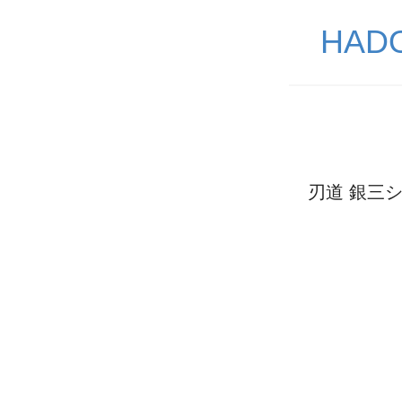
HA
刃道 銀三シ